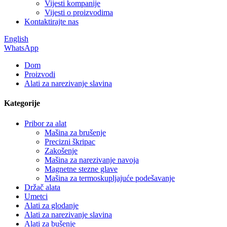
Vijesti kompanije
Vijesti o proizvodima
Kontaktirajte nas
English
WhatsApp
Dom
Proizvodi
Alati za narezivanje slavina
Kategorije
Pribor za alat
Mašina za brušenje
Precizni škripac
Zakošenje
Mašina za narezivanje navoja
Magnetne stezne glave
Mašina za termoskupljajuće podešavanje
Držač alata
Umetci
Alati za glodanje
Alati za narezivanje slavina
Alati za bušenje