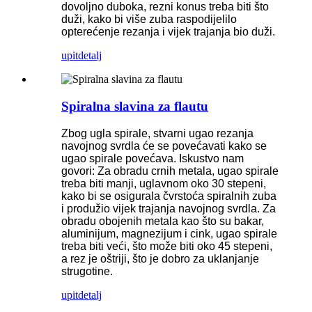
dovoljno duboka, rezni konus treba biti što
duži, kako bi više zuba raspodijelilo
opterećenje rezanja i vijek trajanja bio duži.
upit
detalj
Spiralna slavina za flautu
Zbog ugla spirale, stvarni ugao rezanja
navojnog svrdla će se povećavati kako se
ugao spirale povećava. Iskustvo nam
govori: Za obradu crnih metala, ugao spirale
treba biti manji, uglavnom oko 30 stepeni,
kako bi se osigurala čvrstoća spiralnih zuba
i produžio vijek trajanja navojnog svrdla. Za
obradu obojenih metala kao što su bakar,
aluminijum, magnezijum i cink, ugao spirale
treba biti veći, što može biti oko 45 stepeni,
a rez je oštriji, što je dobro za uklanjanje
strugotine.
upit
detalj