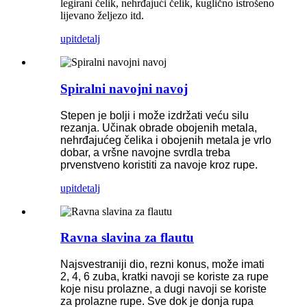
legirani čelik, nehrđajući čelik, kuglično istrošeno
lijevano željezo itd.
upit
detalj
Spiralni navojni navoj
Stepen je bolji i može izdržati veću silu
rezanja. Učinak obrade obojenih metala,
nehrđajućeg čelika i obojenih metala je vrlo
dobar, a vršne navojne svrdla treba
prvenstveno koristiti za navoje kroz rupe.
upit
detalj
Ravna slavina za flautu
Najsvestraniji dio, rezni konus, može imati
2, 4, 6 zuba, kratki navoji se koriste za rupe
koje nisu prolazne, a dugi navoji se koriste
za prolazne rupe. Sve dok je donja rupa