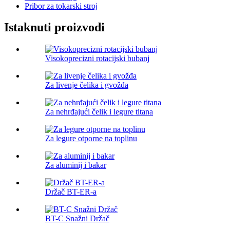
Pribor za tokarski stroj
Istaknuti proizvodi
Visokoprecizni rotacijski bubanj
Za livenje čelika i gvožđa
Za nehrđajući čelik i legure titana
Za legure otporne na toplinu
Za aluminij i bakar
Držač BT-ER-a
BT-C Snažni Držač