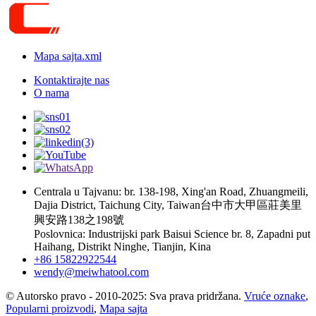
Mapa sajta.xml
Kontaktirajte nas
O nama
Centrala u Tajvanu: br. 138-198, Xing'an Road, Zhuangmeili,
Dajia District, Taichung City, Taiwan台中市大甲區莊美里
興安路138之198號
Poslovnica: Industrijski park Baisui Science br. 8, Zapadni put
Haihang, Distrikt Ninghe, Tianjin, Kina
+86 15822922544
wendy@meiwhatool.com
© Autorsko pravo - 2010-2025: Sva prava pridržana.
Vruće oznake
,
Popularni proizvodi
,
Mapa sajta