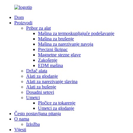
Dom
Proizvodi
Pribor za alat
Mašina za termoskupljajuće podešavanje
Mašina za brušenje
Mašina za narezivanje navoja
Precizni škripac
Magnetne stezne glave
Zakošenje
EDM mašina
Držač alata
Alati za glodanje
Alati za narezivanje slavina
Alati za bušenje
Dosadni setovi
Umetci
Pločice za tokarenje
Umetci za glodanje
Često postavljana pitanja
O nama
Izložba
Vijesti