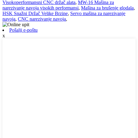
Visokoperformansni CNC držač alata
,
MW-16 Mašina za
narezivanje navoja visokih performansi
,
Mašina za brušenje glodala
,
HSK Snažni Držač Velike Brzine
,
Servo mašina za narezivanje
navoja
,
CNC narezivanje navoja
,
Pošalji e-poštu
x