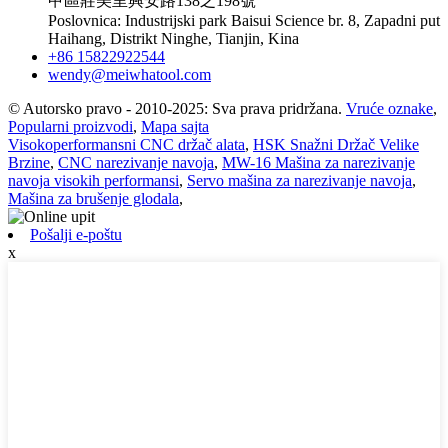
甲區莊美里興安路138之198號
Poslovnica: Industrijski park Baisui Science br. 8, Zapadni put
Haihang, Distrikt Ninghe, Tianjin, Kina
+86 15822922544
wendy@meiwhatool.com
© Autorsko pravo - 2010-2025: Sva prava pridržana.
Vruće oznake
,
Popularni proizvodi
,
Mapa sajta
Visokoperformansni CNC držač alata
,
HSK Snažni Držač Velike
Brzine
,
CNC narezivanje navoja
,
MW-16 Mašina za narezivanje
navoja visokih performansi
,
Servo mašina za narezivanje navoja
,
Mašina za brušenje glodala
,
Pošalji e-poštu
x