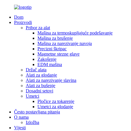
Dom
Proizvodi
Pribor za alat
Mašina za termoskupljajuće podešavanje
Mašina za brušenje
Mašina za narezivanje navoja
Precizni škripac
Magnetne stezne glave
Zakošenje
EDM mašina
Držač alata
Alati za glodanje
Alati za narezivanje slavina
Alati za bušenje
Dosadni setovi
Umetci
Pločice za tokarenje
Umetci za glodanje
Često postavljana pitanja
O nama
Izložba
Vijesti