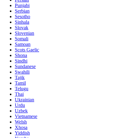
Punjabi
Serbian
Sesotho
Sinhala
Slovak
Slovenian
Somali
Samoan
Scots Gaelic
Shona
Sindhi
Sundanese
Swahili
Tajik
Tamil
Telugu
Thai
Ukrainian
Urdu
Uzbek
Vietnamese
Welsh
Xhosa
Yiddish