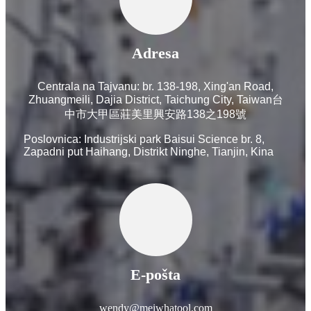
Adresa
Centrala na Tajvanu: br. 138-198, Xing'an Road,
Zhuangmeili, Dajia District, Taichung City, Taiwan台
中市大甲區莊美里興安路138之198號
Poslovnica: Industrijski park Baisui Science br. 8,
Zapadni put Haihang, Distrikt Ninghe, Tianjin, Kina
E-pošta
wendy@meiwhatool.com