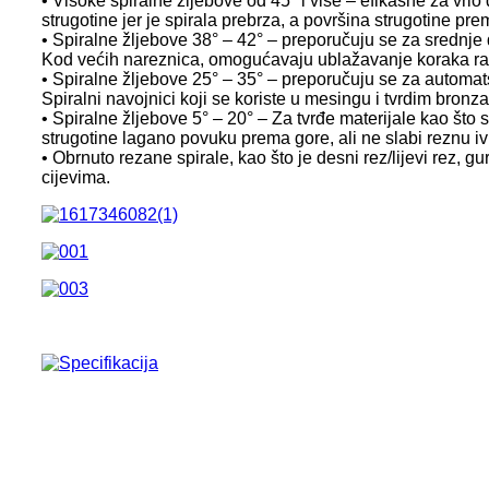
• Visoke spiralne žljebove od 45° i više – efikasne za vrlo
strugotine jer je spirala prebrza, a površina strugotine pre
• Spiralne žljebove 38° – 42° – preporučuju se za srednje d
Kod većih nareznica, omogućavaju ublažavanje koraka rad
• Spiralne žljebove 25° – 35° – preporučuju se za automat
Spiralni navojnici koji se koriste u mesingu i tvrdim bronz
• Spiralne žljebove 5° – 20° – Za tvrđe materijale kao što 
strugotine lagano povuku prema gore, ali ne slabi reznu ivi
• Obrnuto rezane spirale, kao što je desni rez/lijevi rez,
cijevima.