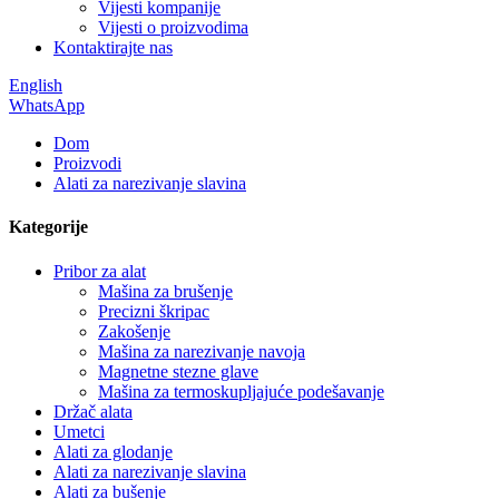
Vijesti kompanije
Vijesti o proizvodima
Kontaktirajte nas
English
WhatsApp
Dom
Proizvodi
Alati za narezivanje slavina
Kategorije
Pribor za alat
Mašina za brušenje
Precizni škripac
Zakošenje
Mašina za narezivanje navoja
Magnetne stezne glave
Mašina za termoskupljajuće podešavanje
Držač alata
Umetci
Alati za glodanje
Alati za narezivanje slavina
Alati za bušenje