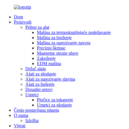
Dom
Proizvodi
Pribor za alat
Mašina za termoskupljajuće podešavanje
Mašina za brušenje
Mašina za narezivanje navoja
Precizni škripac
Magnetne stezne glave
Zakošenje
EDM mašina
Držač alata
Alati za glodanje
Alati za narezivanje slavina
Alati za bušenje
Dosadni setovi
Umetci
Pločice za tokarenje
Umetci za glodanje
Često postavljana pitanja
O nama
Izložba
Vijesti