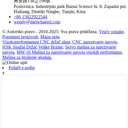
興安路138之198號
Poslovnica: Industrijski park Baisui Science br. 8, Zapadni put
Haihang, Distrikt Ninghe, Tianjin, Kina
+86 15822922544
wendy@meiwhatool.com
© Autorsko pravo - 2010-2025: Sva prava pridržana.
Vruće oznake
,
Popularni proizvodi
,
Mapa sajta
Visokoperformansni CNC držač alata
,
CNC narezivanje navoja
,
HSK Snažni Držač Velike Brzine
,
Servo mašina za narezivanje
navoja
,
MW-16 Mašina za narezivanje navoja visokih performansi
,
Mašina za brušenje glodala
,
Pošalji e-poštu
x