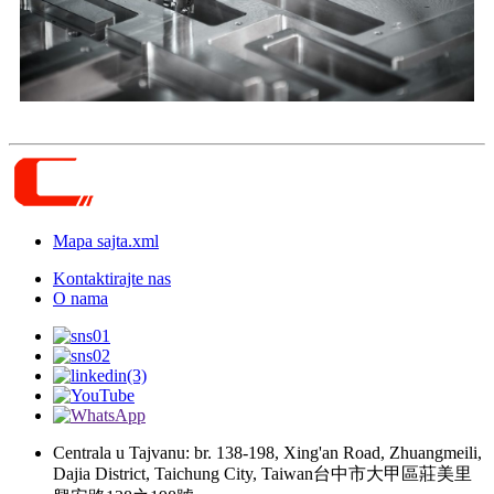
Mapa sajta.xml
Kontaktirajte nas
O nama
Centrala u Tajvanu: br. 138-198, Xing'an Road, Zhuangmeili,
Dajia District, Taichung City, Taiwan台中市大甲區莊美里