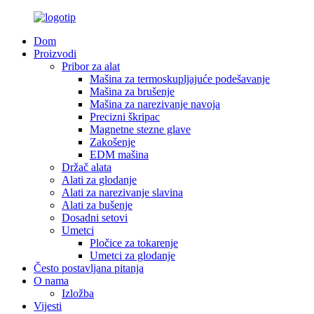
Dom
Proizvodi
Pribor za alat
Mašina za termoskupljajuće podešavanje
Mašina za brušenje
Mašina za narezivanje navoja
Precizni škripac
Magnetne stezne glave
Zakošenje
EDM mašina
Držač alata
Alati za glodanje
Alati za narezivanje slavina
Alati za bušenje
Dosadni setovi
Umetci
Pločice za tokarenje
Umetci za glodanje
Često postavljana pitanja
O nama
Izložba
Vijesti