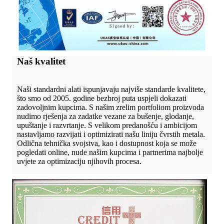
Naš kvalitet
Naši standardni alati ispunjavaju najviše standarde kvalitete,
što smo od 2005. godine bezbroj puta uspjeli dokazati
zadovoljnim kupcima. S našim zrelim portfoliom proizvoda
nudimo rješenja za zadatke vezane za bušenje, glodanje,
upuštanje i razvrtanje. S velikom predanošću i ambicijom
nastavljamo razvijati i optimizirati našu liniju čvrstih metala.
Odlična tehnička svojstva, kao i dostupnost koja se može
pogledati online, nude našim kupcima i partnerima najbolje
uvjete za optimizaciju njihovih procesa.