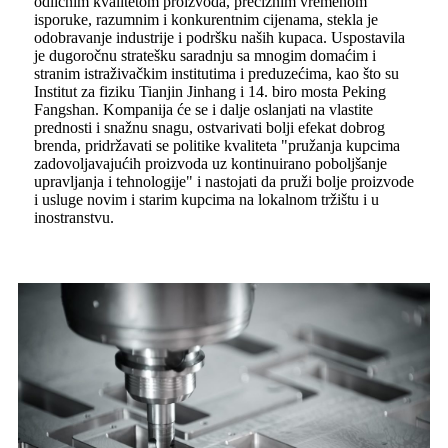
odličnim kvalitetom proizvoda, preciznim vremenom
isporuke, razumnim i konkurentnim cijenama, stekla je
odobravanje industrije i podršku naših kupaca. Uspostavila
je dugoročnu stratešku saradnju sa mnogim domaćim i
stranim istraživačkim institutima i preduzećima, kao što su
Institut za fiziku Tianjin Jinhang i 14. biro mosta Peking
Fangshan. Kompanija će se i dalje oslanjati na vlastite
prednosti i snažnu snagu, ostvarivati ​​bolji efekat dobrog
brenda, pridržavati se politike kvaliteta "pružanja kupcima
zadovoljavajućih proizvoda uz kontinuirano poboljšanje
upravljanja i tehnologije" i nastojati da pruži bolje proizvode
i usluge novim i starim kupcima na lokalnom tržištu i u
inostranstvu.