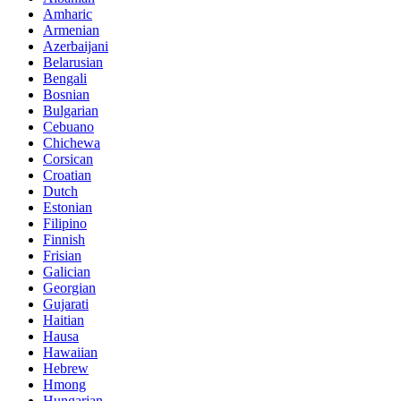
Amharic
Armenian
Azerbaijani
Belarusian
Bengali
Bosnian
Bulgarian
Cebuano
Chichewa
Corsican
Croatian
Dutch
Estonian
Filipino
Finnish
Frisian
Galician
Georgian
Gujarati
Haitian
Hausa
Hawaiian
Hebrew
Hmong
Hungarian