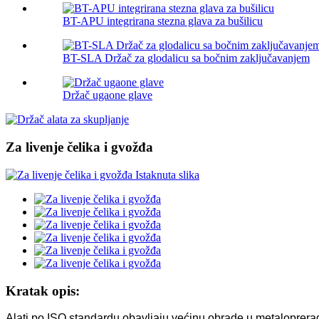
BT-APU integrirana stezna glava za bušilicu
BT-SLA Držač za glodalicu sa bočnim zaključavanjem
Držač ugaone glave
Za livenje čelika i gvožđa
Kratak opis:
Alati po ISO standardu obavljaju većinu obrade u metaloprerađ