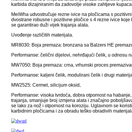
karbida dizajniranim da zadovolje visoke zahtjeve kupaca 
MeiWha udvostručuje rezne ivice na pločicama s pozitivn
dvostrane robusne i pozitivne pločice s 4 rezne ivice koje 
se garantirao duži vijek trajanja alata.
Uvođenje različitih materijala.
MR8030: Boja premaza: bronzana sa Balzers HE premaz
Performanse: čelični dijelovi, nehrđajući čelik, u odnosu 
MW7050: Boja premaza: crna, vrhunski proces premazivanja
Performanse: kaljeni čelik, modulirani čelik i drugi materijal
MW2525: Cermet, silicijum oksid,
Performanse: visoka tvrdoća, dobra otpornost na habanje, 
trajanja, smanjuje broj izmjena alata i značajno poboljšav
se lako za nož i otpornost na koroziju. Uglavnom se koristi
karbidnim pločicama i za obradu teško obradivih materijal