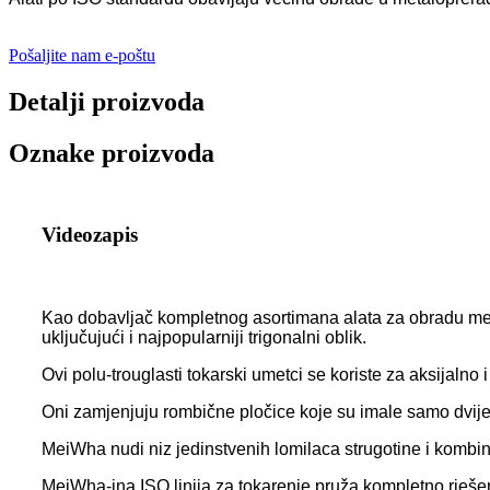
Pošaljite nam e-poštu
Detalji proizvoda
Oznake proizvoda
Videozapis
Kao dobavljač kompletnog asortimana alata za obradu met
uključujući i najpopularniji trigonalni oblik.
Ovi polu-trouglasti tokarski umetci se koriste za aksijalno
Oni zamjenjuju rombične pločice koje su imale samo dvije r
MeiWha nudi niz jedinstvenih lomilaca strugotine i kombi
MeiWha-ina ISO linija za tokarenje pruža kompletno rješen