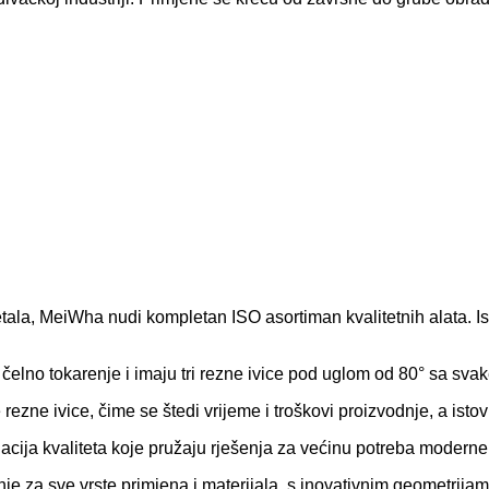
ala, MeiWha nudi kompletan ISO asortiman kvalitetnih alata. I
 i čelno tokarenje i imaju tri rezne ivice pod uglom od 80° sa sva
ezne ivice, čime se štedi vrijeme i troškovi proizvodnje, a isto
nacija kvaliteta koje pružaju rješenja za većinu potreba modern
je za sve vrste primjena i materijala, s inovativnim geometrija