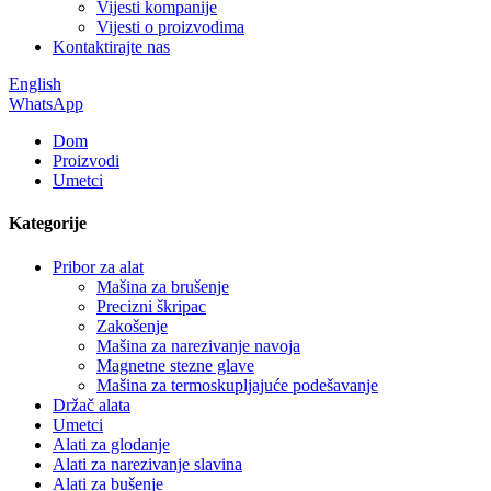
Vijesti kompanije
Vijesti o proizvodima
Kontaktirajte nas
English
WhatsApp
Dom
Proizvodi
Umetci
Kategorije
Pribor za alat
Mašina za brušenje
Precizni škripac
Zakošenje
Mašina za narezivanje navoja
Magnetne stezne glave
Mašina za termoskupljajuće podešavanje
Držač alata
Umetci
Alati za glodanje
Alati za narezivanje slavina
Alati za bušenje