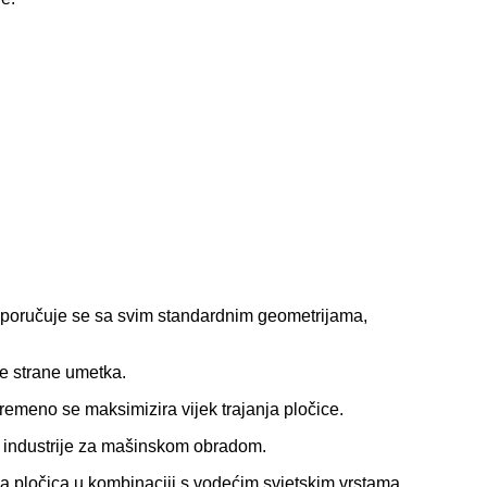
sporučuje se sa svim standardnim geometrijama,
ke strane umetka.
vremeno se maksimizira vijek trajanja pločice.
e industrije za mašinskom obradom.
ma pločica u kombinaciji s vodećim svjetskim vrstama