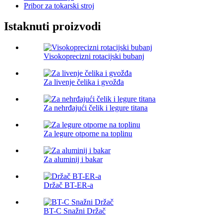
Pribor za tokarski stroj
Istaknuti proizvodi
Visokoprecizni rotacijski bubanj
Za livenje čelika i gvožđa
Za nehrđajući čelik i legure titana
Za legure otporne na toplinu
Za aluminij i bakar
Držač BT-ER-a
BT-C Snažni Držač