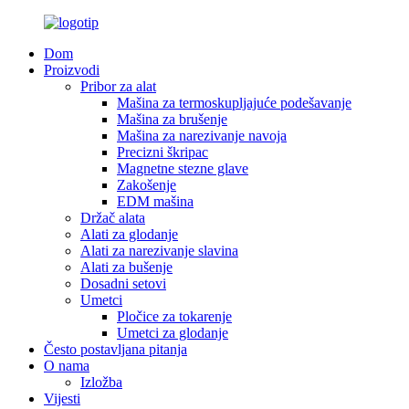
Dom
Proizvodi
Pribor za alat
Mašina za termoskupljajuće podešavanje
Mašina za brušenje
Mašina za narezivanje navoja
Precizni škripac
Magnetne stezne glave
Zakošenje
EDM mašina
Držač alata
Alati za glodanje
Alati za narezivanje slavina
Alati za bušenje
Dosadni setovi
Umetci
Pločice za tokarenje
Umetci za glodanje
Često postavljana pitanja
O nama
Izložba
Vijesti