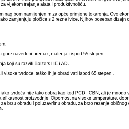
za vijekom trajanja alata i produktivnošću.
im nagibom namijenjenim za opće primjene tokarenja. Ovo ekon
lako zamjenjuju pločice s 2 rezne ivice. Njihov poseban dizajn o
om.
na gore navedeni premaz, materijali ispod 55 stepeni.
 koji su razvili Balzers HE i AD.
i visoke tvrdoće, teško ih je obrađivati ​​ispod 65 stepeni.
iako tvrdoća nije tako dobra kao kod PCD i CBN, ali je mnogo v
a efikasnost proizvodnje. Otpornost na visoke temperature, dobra 
 za brzu obradu i poluzavršnu obradu, za brzo rezanje običnog čel
a.