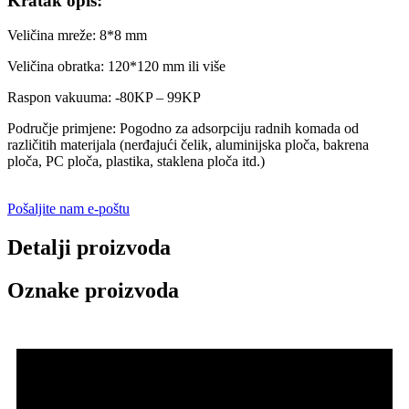
Kratak opis:
Veličina mreže: 8*8 mm
Veličina obratka: 120*120 mm ili više
Raspon vakuuma: -80KP – 99KP
Područje primjene: Pogodno za adsorpciju radnih komada od
različitih materijala (nerđajući čelik, aluminijska ploča, bakrena
ploča, PC ploča, plastika, staklena ploča itd.)
Pošaljite nam e-poštu
Detalji proizvoda
Oznake proizvoda