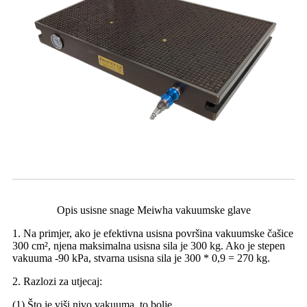
Opis usisne snage Meiwha vakuumske glave
1. Na primjer, ako je efektivna usisna površina vakuumske čašice
300 cm², njena maksimalna usisna sila je 300 kg. Ako je stepen
vakuuma -90 kPa, stvarna usisna sila je 300 * 0,9 = 270 kg.
2. Razlozi za utjecaj:
(1) Što je viši nivo vakuuma, to bolje.