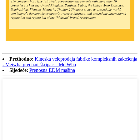
Prethodno:
Kineska veleprodaja fabrike kompleksnih zakošenja
- Meiwha precizni škripac – MeiWha
Sljedeće:
Prenosna EDM mašina