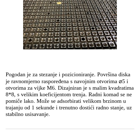
Pogodan je za stezanje i pozicioniranje. Površina diska
je ravnomjerno raspoređena s navojnim otvorima ⌀5 i
otvorima za vijke M6. Dizajniran je s malim kvadratima
8*8, s velikim koeficijentom trenja. Radni komad se ne
pomiče lako. Može se adsorbirati velikom brzinom u
trajanju od 1 sekunde i trenutno dostići radno stanje, uz
stabilno usisavanje.