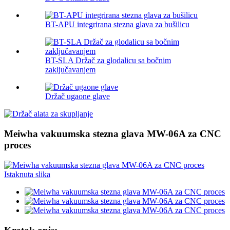
BT-APU integrirana stezna glava za bušilicu
BT-SLA Držač za glodalicu sa bočnim
zaključavanjem
Držač ugaone glave
Meiwha vakuumska stezna glava MW-06A za CNC
proces