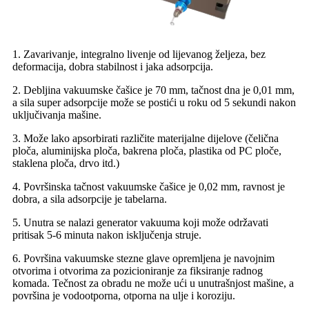
1. Zavarivanje, integralno livenje od lijevanog željeza, bez
deformacija, dobra stabilnost i jaka adsorpcija.
2. Debljina vakuumske čašice je 70 mm, tačnost dna je 0,01 mm,
a sila super adsorpcije može se postići u roku od 5 sekundi nakon
uključivanja mašine.
3. Može lako apsorbirati različite materijalne dijelove (čelična
ploča, aluminijska ploča, bakrena ploča, plastika od PC ploče,
staklena ploča, drvo itd.)
4. Površinska tačnost vakuumske čašice je 0,02 mm, ravnost je
dobra, a sila adsorpcije je tabelarna.
5. Unutra se nalazi generator vakuuma koji može održavati
pritisak 5-6 minuta nakon isključenja struje.
6. Površina vakuumske stezne glave opremljena je navojnim
otvorima i otvorima za pozicioniranje za fiksiranje radnog
komada. Tečnost za obradu ne može ući u unutrašnjost mašine, a
površina je vodootporna, otporna na ulje i koroziju.