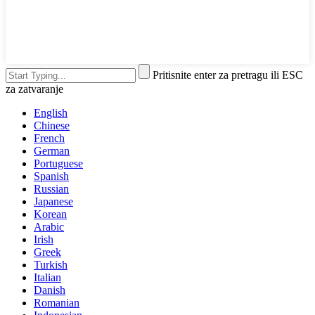
Pritisnite enter za pretragu ili ESC
za zatvaranje
English
Chinese
French
German
Portuguese
Spanish
Russian
Japanese
Korean
Arabic
Irish
Greek
Turkish
Italian
Danish
Romanian