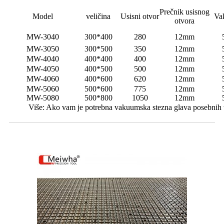
Prečnik usisnog
Model
veličina
Usisni otvor
Va
otvora
MW-3040
300*400
280
12mm
MW-3050
300*500
350
12mm
MW-4040
400*400
400
12mm
MW-4050
400*500
500
12mm
MW-4060
400*600
620
12mm
MW-5060
500*600
775
12mm
MW-5080
500*800
1050
12mm
Više: Ako vam je potrebna vakuumska stezna glava posebnih v