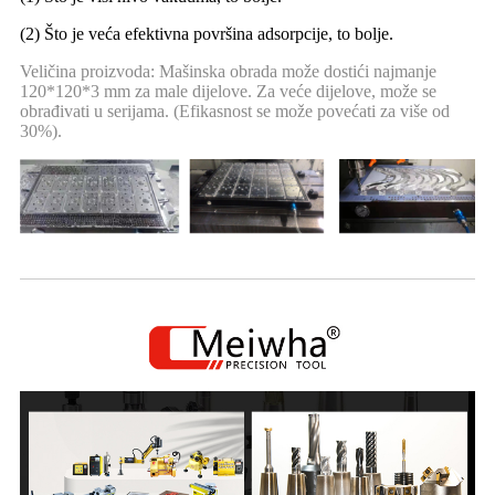
(2) Što je veća efektivna površina adsorpcije, to bolje.
Veličina proizvoda: Mašinska obrada može dostići najmanje
120*120*3 mm za male dijelove. Za veće dijelove, može se
obrađivati ​​u serijama. (Efikasnost se može povećati za više od
30%).