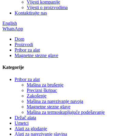
Vijesti kompanije
Vijesti o proizvodima
Kontaktirajte nas
English
WhatsApp
Dom
Proizvodi
Pribor za alat
Magnetne stezne glave
Kategorije
Pribor za alat
Mašina za brušenje
Precizni škripac
Zakošenje
Mašina za narezivanje navoja
Magnetne stezne glave
Mašina za termoskupljajuće podešavanje
Držač alata
Umetci
Alati za glodanje
Alati za narezivanje slavina