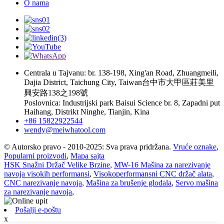
O nama
Centrala u Tajvanu: br. 138-198, Xing'an Road, Zhuangmeili,
Dajia District, Taichung City, Taiwan台中市大甲區莊美里
興安路138之198號
Poslovnica: Industrijski park Baisui Science br. 8, Zapadni put
Haihang, Distrikt Ninghe, Tianjin, Kina
+86 15822922544
wendy@meiwhatool.com
© Autorsko pravo - 2010-2025: Sva prava pridržana.
Vruće oznake
,
Popularni proizvodi
,
Mapa sajta
HSK Snažni Držač Velike Brzine
,
MW-16 Mašina za narezivanje
navoja visokih performansi
,
Visokoperformansni CNC držač alata
,
CNC narezivanje navoja
,
Mašina za brušenje glodala
,
Servo mašina
za narezivanje navoja
,
Pošalji e-poštu
x