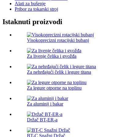
Alati za bušenje
Pribor za tokarski stroj
Istaknuti proizvodi
Visokoprecizni rotacijski bubanj
Za livenje čelika i gvožđa
Za nehrđajući čelik i legure titana
Za legure otporne na toplinu
Za aluminij i bakar
Držač BT-ER-a
BT-C Snažni Držač