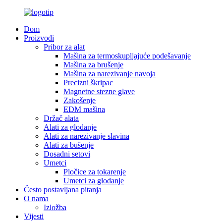
Dom
Proizvodi
Pribor za alat
Mašina za termoskupljajuće podešavanje
Mašina za brušenje
Mašina za narezivanje navoja
Precizni škripac
Magnetne stezne glave
Zakošenje
EDM mašina
Držač alata
Alati za glodanje
Alati za narezivanje slavina
Alati za bušenje
Dosadni setovi
Umetci
Pločice za tokarenje
Umetci za glodanje
Često postavljana pitanja
O nama
Izložba
Vijesti