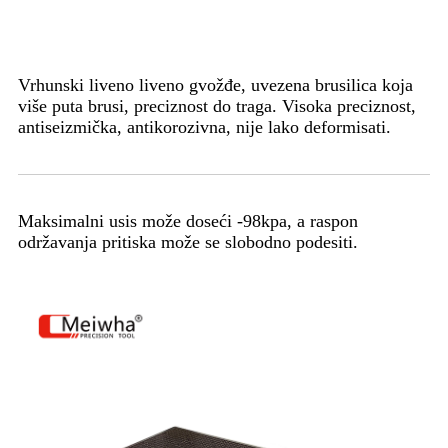
Vrhunski liveno liveno gvožđe, uvezena brusilica koja
više puta brusi, preciznost do traga. Visoka preciznost,
antiseizmička, antikorozivna, nije lako deformisati.
Maksimalni usis može doseći -98kpa, a raspon
održavanja pritiska može se slobodno podesiti.