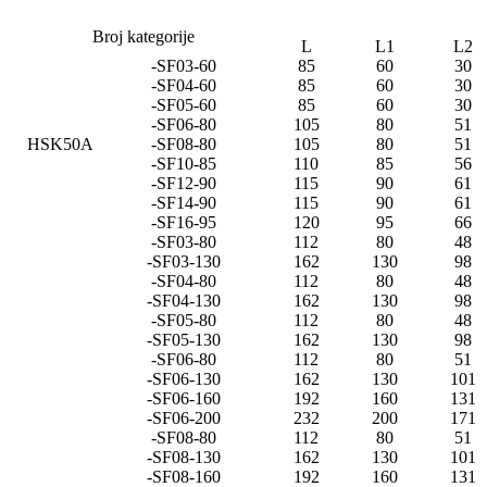
Broj kategorije
L
L1
L2
-SF03-60
85
60
30
-SF04-60
85
60
30
-SF05-60
85
60
30
-SF06-80
105
80
51
HSK50A
-SF08-80
105
80
51
-SF10-85
110
85
56
-SF12-90
115
90
61
-SF14-90
115
90
61
-SF16-95
120
95
66
-SF03-80
112
80
48
-SF03-130
162
130
98
-SF04-80
112
80
48
-SF04-130
162
130
98
-SF05-80
112
80
48
-SF05-130
162
130
98
-SF06-80
112
80
51
-SF06-130
162
130
101
-SF06-160
192
160
131
-SF06-200
232
200
171
-SF08-80
112
80
51
-SF08-130
162
130
101
-SF08-160
192
160
131