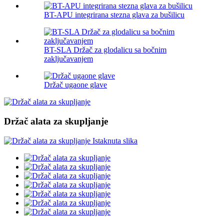
BT-APU integrirana stezna glava za bušilicu
BT-SLA Držač za glodalicu sa bočnim
zaključavanjem
Držač ugaone glave
Držač alata za skupljanje