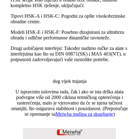
kompletno HSK rješenje, uključujući:
Tipovi HSK-A i HSK-C: Pogodni za opšte visokobrzinske
obradne centre.
Modeli HSK-E i HSK-F: Posebno dizajnirani za ultrabrzu
obradu i odlične performanse dinamičke ravnoteže.
Drugi uobičajeni interfejsi: Također nudimo ručke za alate s
interfejsima kao što su DIN 69871(SK) i MAS 403(NT), u
potpunosti zadovoljavajući vaše raznolike potrebe.
dug vijek trajanja
U ispravnim uslovima rada, čak i ako se ista drška alata
podvrgne više od 2000 ciklusa termičkog opterećenja i
rasterećenja, malo je vjerovatno da će se njena tačnost
smanjiti, što osigurava stabilnost i pouzdanost. (Preporučuje
se opremanje sa
Meiwha mašina za skupljanje
)