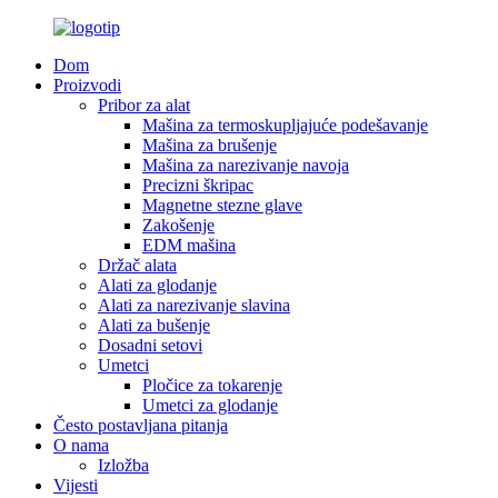
Dom
Proizvodi
Pribor za alat
Mašina za termoskupljajuće podešavanje
Mašina za brušenje
Mašina za narezivanje navoja
Precizni škripac
Magnetne stezne glave
Zakošenje
EDM mašina
Držač alata
Alati za glodanje
Alati za narezivanje slavina
Alati za bušenje
Dosadni setovi
Umetci
Pločice za tokarenje
Umetci za glodanje
Često postavljana pitanja
O nama
Izložba
Vijesti