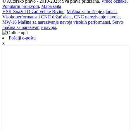
© Autorsko pravo - 2010-2025: Sva prava pridržana.
Vruće oznake
,
Popularni proizvodi
,
Mapa sajta
HSK Snažni Držač Velike Brzine
,
Mašina za brušenje glodala
,
Visokoperformansni CNC držač alata
,
CNC narezivanje navoja
,
MW-16 Mašina za narezivanje navoja visokih performansi
,
Servo
mašina za narezivanje navoja
,
Pošalji e-poštu
x