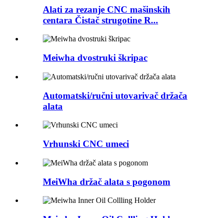
Alati za rezanje CNC mašinskih
centara Čistač strugotine R...
Meiwha dvostruki škripac
Automatski/ručni utovarivač držača
alata
Vrhunski CNC umeci
MeiWha držač alata s pogonom