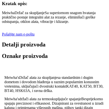
Kratak opis:
Meiwha
Držač za skupljanje
Sa superiornom snagom hvatanja
praktično postaje integralni alat za rezanje, eliminišući greške
odstupanja, otklon alata, vibracije i klizanje.
Pošaljite nam e-poštu
Detalji proizvoda
Oznake proizvoda
Meiwha's
Držač alata za skupljanje
sa standardnim i dugim
dometom i dovodom hlađenja u raznim popularnim konusnim
vretenima, uključujući dvostruki kontakt
KAT40
,
KAT50
,
BT30
,
BT40
,
HSK63A
, i ravna drška.
Meiwha's
držači alata za termoskupljajuće spajanje
Besprijekorno
spajaju preciznost i efikasnost. Dizajnirani za svestranost u izradi
kalupa i primjenama višeosnih mašina, njihov tanki dizajn