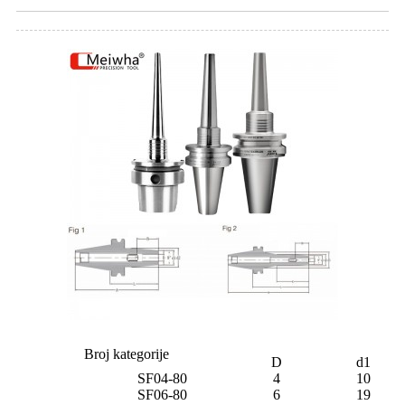
Broj kategorije
D
d1
SF04-80
4
10
SF06-80
6
19