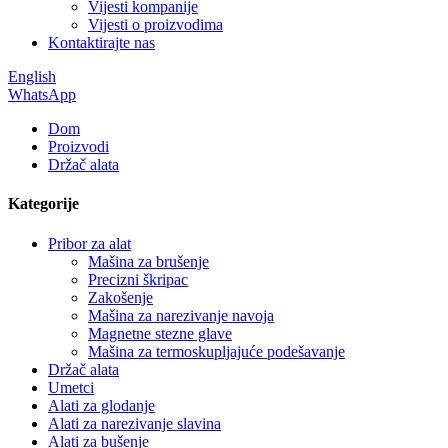
Vijesti kompanije
Vijesti o proizvodima
Kontaktirajte nas
English
WhatsApp
Dom
Proizvodi
Držač alata
Kategorije
Pribor za alat
Mašina za brušenje
Precizni škripac
Zakošenje
Mašina za narezivanje navoja
Magnetne stezne glave
Mašina za termoskupljajuće podešavanje
Držač alata
Umetci
Alati za glodanje
Alati za narezivanje slavina
Alati za bušenje