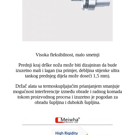
Visoka fleksibilnost, malo smetnji
Prednji kraj drške noža može biti dizajniran da bude
izuzetno mali i lagan (na primjer, debljina stijenke ultra
tankog prednjeg dijela može doseći 1,5 mm).
Držač alata sa termoskupljajućim prianjanjem smanjuje
mogućnost interferencije između obrade i radnog komada
tokom proizvodnog procesa i izuzetno je pogodan za
obradu šupljina i dubokih šupljina.