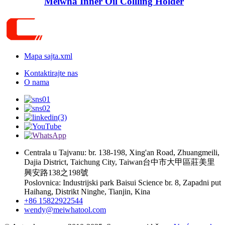
Meiwha Inner Oil Collling Holder
Mapa sajta.xml
Kontaktirajte nas
O nama
Centrala u Tajvanu: br. 138-198, Xing'an Road, Zhuangmeili,
Dajia District, Taichung City, Taiwan台中市大甲區莊美里
興安路138之198號
Poslovnica: Industrijski park Baisui Science br. 8, Zapadni put
Haihang, Distrikt Ninghe, Tianjin, Kina
+86 15822922544
wendy@meiwhatool.com