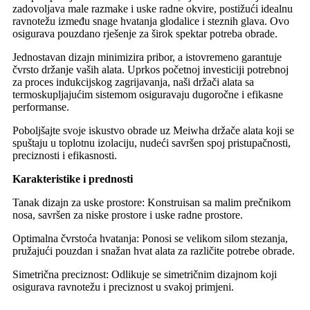
zadovoljava male razmake i uske radne okvire, postižući idealnu
ravnotežu između snage hvatanja glodalice i steznih glava. Ovo
osigurava pouzdano rješenje za širok spektar potreba obrade.
Jednostavan dizajn minimizira pribor, a istovremeno garantuje
čvrsto držanje vaših alata. Uprkos početnoj investiciji potrebnoj
za proces indukcijskog zagrijavanja, naši držači alata sa
termoskupljajućim sistemom osiguravaju dugoročne i efikasne
performanse.
Poboljšajte svoje iskustvo obrade uz Meiwha držače alata koji se
spuštaju u toplotnu izolaciju, nudeći savršen spoj pristupačnosti,
preciznosti i efikasnosti.
Karakteristike i prednosti
Tanak dizajn za uske prostore: Konstruisan sa malim prečnikom
nosa, savršen za niske prostore i uske radne prostore.
Optimalna čvrstoća hvatanja: Ponosi se velikom silom stezanja,
pružajući pouzdan i snažan hvat alata za različite potrebe obrade.
Simetrična preciznost: Odlikuje se simetričnim dizajnom koji
osigurava ravnotežu i preciznost u svakoj primjeni.