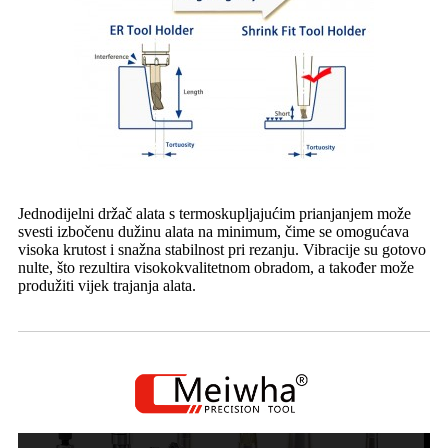
Jednodijelni držač alata s termoskupljajućim prianjanjem može
svesti izbočenu dužinu alata na minimum, čime se omogućava
visoka krutost i snažna stabilnost pri rezanju. Vibracije su gotovo
nulte, što rezultira visokokvalitetnom obradom, a također može
produžiti vijek trajanja alata.