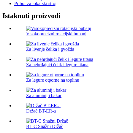
Pribor za tokarski stroj
Istaknuti proizvodi
Visokoprecizni rotacijski bubanj
Za livenje čelika i gvožđa
Za nehrđajući čelik i legure titana
Za legure otporne na toplinu
Za aluminij i bakar
Držač BT-ER-a
BT-C Snažni Držač