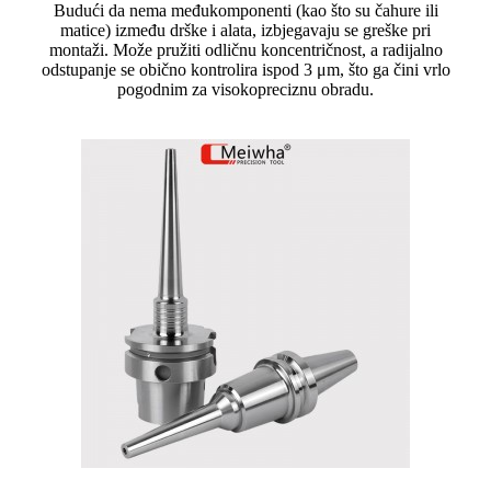
Budući da nema međukomponenti (kao što su čahure ili
matice) između drške i alata, izbjegavaju se greške pri
montaži. Može pružiti odličnu koncentričnost, a radijalno
odstupanje se obično kontrolira ispod 3 μm, što ga čini vrlo
pogodnim za visokopreciznu obradu.