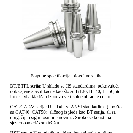
Potpune specifikacije i dovoljne zalihe
BT/BTFL serija: U skladu sa JIS standardima, pokrivajući
uobičajene specifikacije kao što su BT30, BT40, BT50, itd.
Predstavlja klasičan izbor za vertikalne obradne centre.
CAT/CAT-V serija: U skladu sa ANSI standardima (kao što
su CAT40, CAT50), sličnog izgleda kao BT serija, ali sa
drugačijim sigurnosnim pinovima. Široko se koristi na
sjevernoameričkom tržištu.
HSK serija: Kao mjerilo u oblasti brze obrade, nudimo