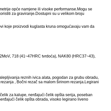
geometrije opće namjene ili visoke performanse.Mogu se
oristiti za graviranje.Dostupni su u velikom broju
uglovi koje proizvodi kuglasta kruna omogućavaju vam da
a: Cr12MoV, 718 (41~47HRC tvrdoća), NAK80 (HRC37~43),
lepljivanja reznih ivica alata, pogodan za grubu obradu,
 rezanja , Bočni rezač sa malom širinom rezanja.Legirani
lik za kalupe, nerđajući čelik opšta serija, poseban
nerđajući čelik opšta obrada, visoko legirano liveno