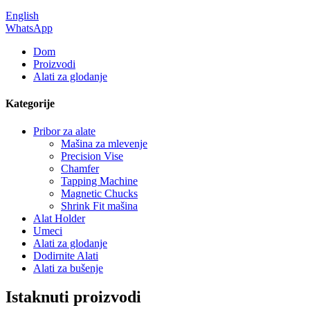
English
WhatsApp
Dom
Proizvodi
Alati za glodanje
Kategorije
Pribor za alate
Mašina za mlevenje
Precision Vise
Chamfer
Tapping Machine
Magnetic Chucks
Shrink Fit mašina
Alat Holder
Umeci
Alati za glodanje
Dodirnite Alati
Alati za bušenje
Istaknuti proizvodi