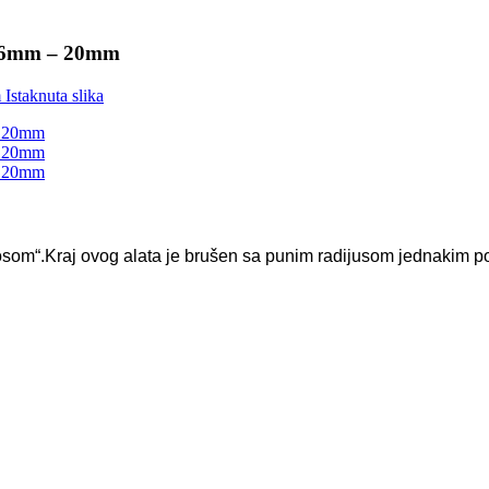
m 6mm – 20mm
osom“.Kraj ovog alata je brušen sa punim radijusom jednakim pol