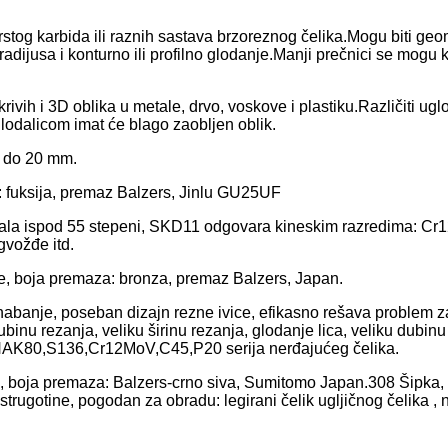
 čvrstog karbida ili raznih sastava brzoreznog čelika.Mogu biti 
radijusa i konturno ili profilno glodanje.Manji prečnici se mogu k
krivih i 3D oblika u metale, drvo, voskove i plastiku.Različiti 
lodalicom imat će blago zaobljen oblik.
m do 20 mm.
 fuksija, premaz Balzers, Jinlu GU25UF
aterijala ispod 55 stepeni, SKD11 odgovara kineskim razredim
gvožđe itd.
e, boja premaza: bronza, premaz Balzers, Japan.
abanje, poseban dizajn rezne ivice, efikasno rešava problem za
nu rezanja, veliku širinu rezanja, glodanje lica, veliku dubinu
NAK80,S136,Cr12MoV,C45,P20 serija nerđajućeg čelika.
 boja premaza: Balzers-crno siva, Sumitomo Japan.308 Šipka, če
trugotine, pogodan za obradu: legirani čelik ugljičnog čelika , 