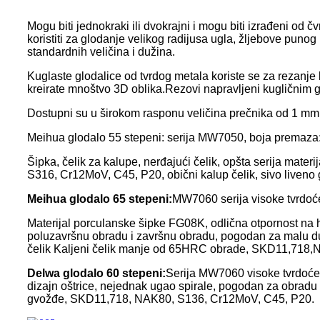
Mogu biti jednokraki ili dvokrajni i mogu biti izrađeni od
koristiti za glodanje velikog radijusa ugla, žljebove punog 
standardnih veličina i dužina.
Kuglaste glodalice od tvrdog metala koriste se za rezanje 
kreirate mnoštvo 3D oblika.Rezovi napravljeni kugličnim g
Dostupni su u širokom rasponu veličina prečnika od 1 m
Meihua glodalo 55 stepeni: serija MW7050, boja premaza:
Šipka, čelik za kalupe, nerđajući čelik, opšta serija m
S316, Cr12MoV, C45, P20, obični kalup čelik, sivo liveno 
Meihua glodalo 65 stepeni:
MW7060 serija visoke tvrdoć
Materijal porculanske šipke FG08K, odlična otpornost na h
poluzavršnu obradu i završnu obradu, pogodan za malu dubi
čelik Kaljeni čelik manje od 65HRC obrade, SKD11,718,
Delwa glodalo 60 stepeni:
Serija MW7060 visoke tvrdoće,
dizajn oštrice, nejednak ugao spirale, pogodan za obradu s
gvožđe, SKD11,718, NAK80, S136, Cr12MoV, C45, P20.