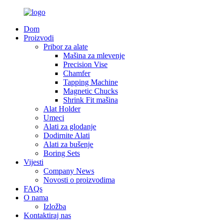
Dom
Proizvodi
Pribor za alate
Mašina za mlevenje
Precision Vise
Chamfer
Tapping Machine
Magnetic Chucks
Shrink Fit mašina
Alat Holder
Umeci
Alati za glodanje
Dodirnite Alati
Alati za bušenje
Boring Sets
Vijesti
Company News
Novosti o proizvodima
FAQs
O nama
Izložba
Kontaktiraj nas