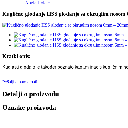
Angle Holder
Kuglično glodanje HSS glodanje sa okruglim noso
Kratki opis:
Kuglasti glodalo je također poznato kao „mlinac s kugličnim n
Pošaljite nam email
Detalji o proizvodu
Oznake proizvoda