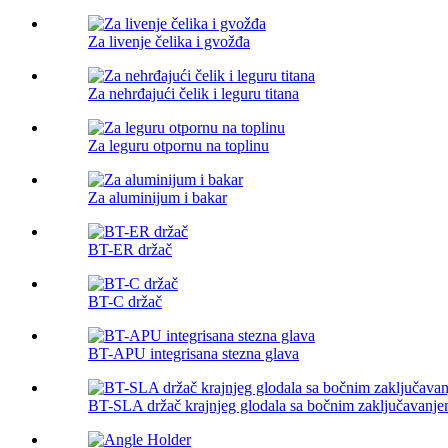
Za livenje čelika i gvožđa
Za nehrđajući čelik i leguru titana
Za leguru otpornu na toplinu
Za aluminijum i bakar
BT-ER držač
BT-C držač
BT-APU integrisana stezna glava
BT-SLA držač krajnjeg glodala sa bočnim zaključavanj